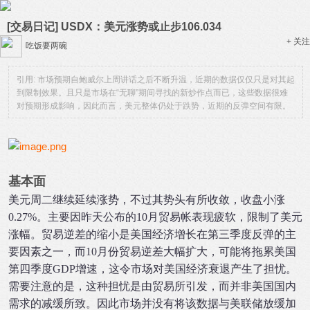
[交易日记] USDX：美元涨势或止步106.034
+ 关注
吃饭要两碗
引用: 市场预期自鲍威尔上周讲话之后不断升温，近期的数据仅仅只是对其起
到限制效果。且只是市场在“无聊”期间寻找的新炒作点而已，这些数据很难
对预期形成影响，因此而言，美元整体仍处于跌势，近期的反弹空间有限。
基本面
美元周二继续延续涨势，不过其势头有所收敛，收盘小涨
0.27%。主要因昨天公布的10月贸易帐表现疲软，限制了美元
涨幅。贸易逆差的缩小是美国经济增长在第三季度反弹的主
要因素之一，而10月份贸易逆差大幅扩大，可能将拖累美国
第四季度GDP增速，这令市场对美国经济衰退产生了担忧。
需要注意的是，这种担忧是由贸易所引发，而并非美国国内
需求的减缓所致。因此市场并没有将该数据与美联储放缓加