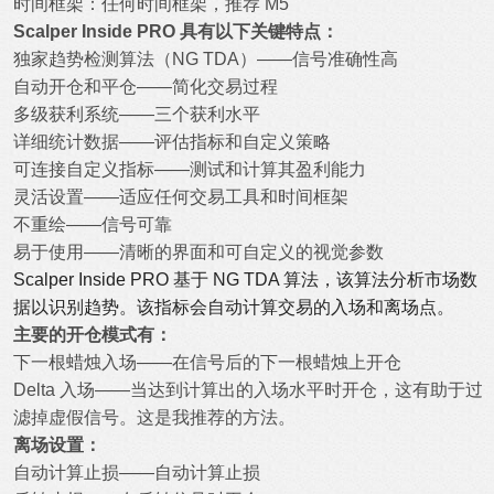
时间框架：任何时间框架，推荐 M5
Scalper Inside PRO 具有以下关键特点：
独家趋势检测算法（NG TDA）——信号准确性高
自动开仓和平仓——简化交易过程
多级获利系统——三个获利水平
详细统计数据——评估指标和自定义策略
可连接自定义指标——测试和计算其盈利能力
灵活设置——适应任何交易工具和时间框架
不重绘——信号可靠
易于使用——清晰的界面和可自定义的视觉参数
Scalper Inside PRO 基于 NG TDA 算法，该算法分析市场数
据以识别趋势。该指标会自动计算交易的入场和离场点。
主要的开仓模式有：
下一根蜡烛入场——在信号后的下一根蜡烛上开仓
Delta 入场——当达到计算出的入场水平时开仓，这有助于过
滤掉虚假信号。这是我推荐的方法。
离场设置：
自动计算止损——自动计算止损